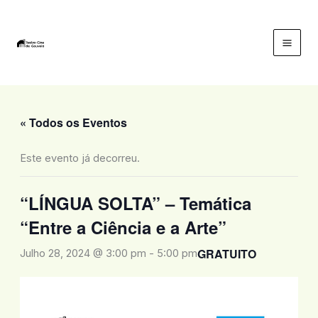
Skip
to
content
Mai
Men
« Todos os Eventos
Este evento já decorreu.
“LÍNGUA SOLTA” – Temática
“Entre a Ciência e a Arte”
GRATUITO
Julho 28, 2024 @ 3:00 pm
-
5:00 pm