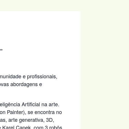
”
unidade e profissionais,
novas abordagens e
igência Artificial na arte.
on Painter), se encontra no
as, arte generativa, 3D,
e Karel Capek, com 3 robôs