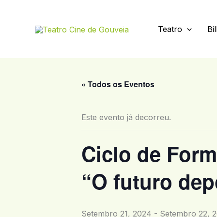
Skip
to
Teatro
Bi
content
« Todos os Eventos
Este evento já decorreu.
Ciclo de For
“O futuro de
Setembro 21, 2024
-
Setembro 22, 