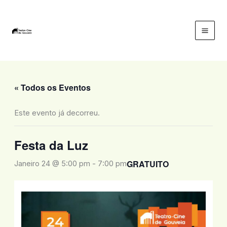
Skip
to
content
Mai
Men
« Todos os Eventos
Este evento já decorreu.
Festa da Luz
GRATUITO
Janeiro 24 @ 5:00 pm
-
7:00 pm