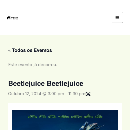
Skip
to
content
Mai
Men
« Todos os Eventos
Este evento já decorreu.
Beetlejuice Beetlejuice
3€
Outubro 12, 2024 @ 3:00 pm
-
11:30 pm