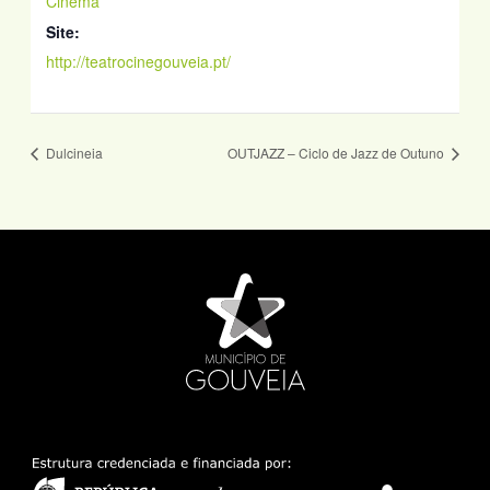
Cinema
Site:
http://teatrocinegouveia.pt/
Dulcineia
OUTJAZZ – Ciclo de Jazz de Outuno