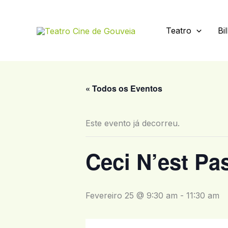
Skip
to
Teatro
Bi
content
« Todos os Eventos
Este evento já decorreu.
Ceci N’est Pa
Fevereiro 25 @ 9:30 am
-
11:30 am