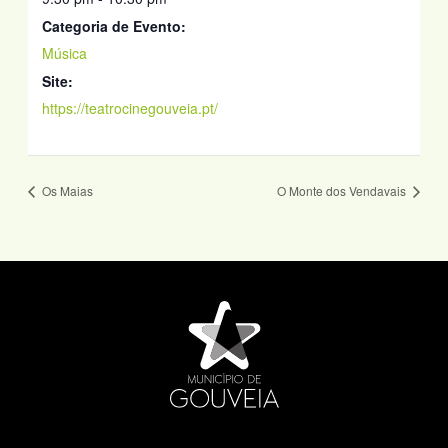
Categoria de Evento:
Música
Site:
https://teatrocinegouveia.pt/
Os Maias
O Monte dos Vendavais