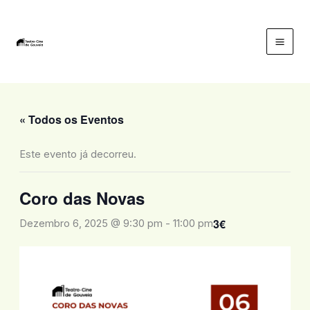
Skip
to
content
Mai
Men
« Todos os Eventos
Este evento já decorreu.
Coro das Novas
3€
Dezembro 6, 2025 @ 9:30 pm
-
11:00 pm