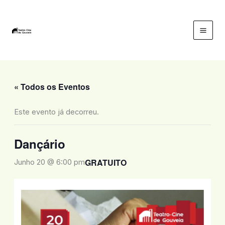
Skip
to
content
Mai
Men
« Todos os Eventos
Este evento já decorreu.
Dançário
GRATUITO
Junho 20 @ 6:00 pm