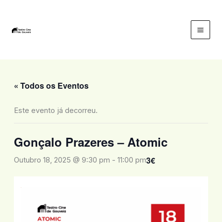
Skip
to
content
Mai
Men
« Todos os Eventos
Este evento já decorreu.
Gonçalo Prazeres – Atomic
3€
Outubro 18, 2025 @ 9:30 pm
-
11:00 pm