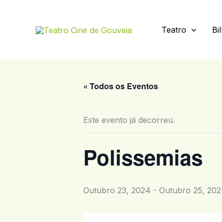
Skip
to
Teatro
Bi
content
« Todos os Eventos
Este evento já decorreu.
Polissemias
Outubro 23, 2024
-
Outubro 25, 20