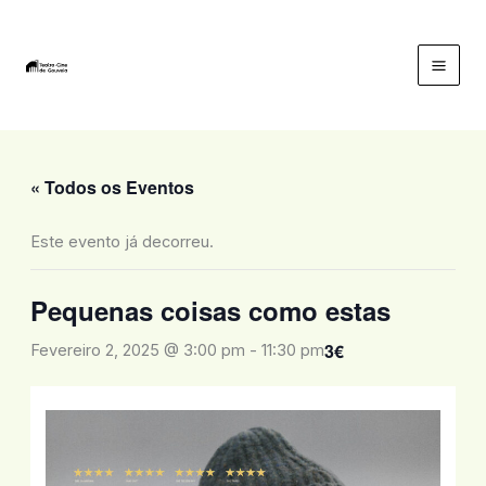
Skip
to
content
Mai
Men
« Todos os Eventos
Este evento já decorreu.
Pequenas coisas como estas
3€
Fevereiro 2, 2025 @ 3:00 pm
-
11:30 pm