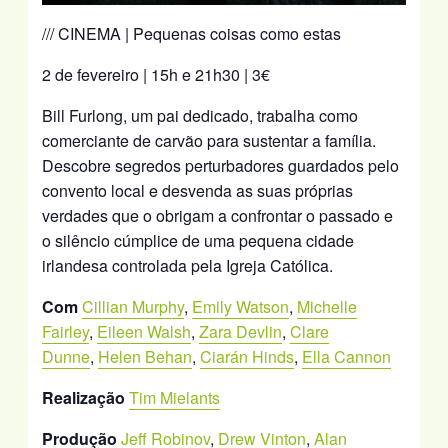
/// CINEMA | Pequenas coisas como estas
2 de fevereiro | 15h e 21h30 | 3€
Bill Furlong, um pai dedicado, trabalha como
comerciante de carvão para sustentar a família.
Descobre segredos perturbadores guardados pelo
convento local e desvenda as suas próprias
verdades que o obrigam a confrontar o passado e
o silêncio cúmplice de uma pequena cidade
irlandesa controlada pela Igreja Católica.
Com
Cillian Murphy
,
Emily Watson
,
Michelle
Fairley
,
Eileen Walsh
,
Zara Devlin
,
Clare
Dunne
,
Helen Behan
,
Ciarán Hinds
,
Ella Cannon
Realização
Tim Mielants
Produção
Jeff Robinov
,
Drew Vinton
,
Alan