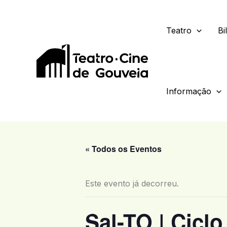
Skip
to
Teatro
Bi
content
Informação
« Todos os Eventos
Este evento já decorreu.
Sal-TO | Cicl