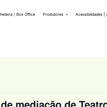
lheteira / Box Office
Produtores
Acessibilidades | 
o de mediação de Teatr