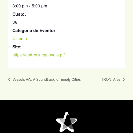
3:00 pm - 5:00 pm
Custo:
3€
Categoria de Evento:
Cinema
Site:
https://teatrocinegouveia.pt/
Vessels A/V: A Soundtrack for Empty Cities
TRON: Ares