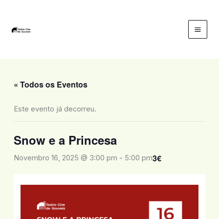
Skip
to
content
Mai
Men
« Todos os Eventos
Este evento já decorreu.
Snow e a Princesa
3€
Novembro 16, 2025 @ 3:00 pm
-
5:00 pm