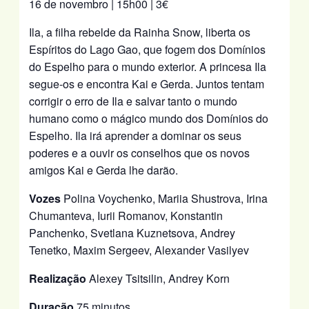
16 de novembro | 15h00 | 3€
Ila, a filha rebelde da Rainha Snow, liberta os
Espíritos do Lago Gao, que fogem dos Domínios
do Espelho para o mundo exterior. A princesa Ila
segue-os e encontra Kai e Gerda. Juntos tentam
corrigir o erro de Ila e salvar tanto o mundo
humano como o mágico mundo dos Domínios do
Espelho. Ila irá aprender a dominar os seus
poderes e a ouvir os conselhos que os novos
amigos Kai e Gerda lhe darão.
Vozes
Polina Voychenko, Mariia Shustrova, Irina
Chumanteva, Iurii Romanov, Konstantin
Panchenko, Svetlana Kuznetsova, Andrey
Tenetko, Maxim Sergeev, Alexander Vasilyev
Realização
Alexey Tsitsilin, Andrey Korn
Duração
75 minutos