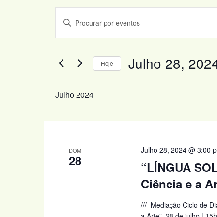
Eventos
Navegação
Digite
de
a
pesquisa
palavra-
e
Julho 28, 202
chave.
Hoje
visualização
Procure
Selecione
de
por
a
Julho 2024
Eventos
Eventos
data.
com
palavra-
chave.
Julho 28, 2024 @ 3:00 
DOM
28
“LÍNGUA SOLT
Ciência e a A
/// Mediação Ciclo de D
a Arte” 28 de julho | 15