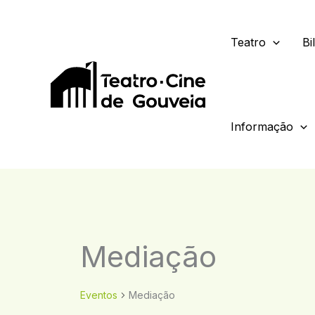
Skip
to
Teatro
Bi
content
Informação
Mediação
Eventos
Mediação