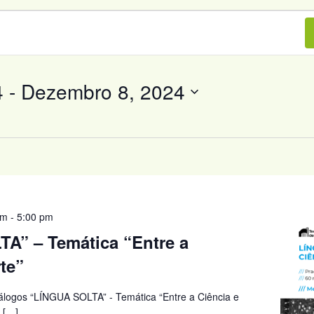
4
 - 
Dezembro 8, 2024
pm
-
5:00 pm
A” – Temática “Entre a
rte”
iálogos “LÍNGUA SOLTA” - Temática “Entre a Ciência e
h […]