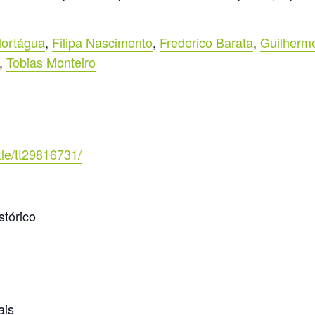
Mortágua
,
Filipa Nascimento
,
Frederico Barata
,
Guilherm
,
Tobias Monteiro
tle/tt29816731/
stórico
ais