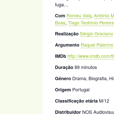
fuga…
Romeu Vala
,
António 
Com
Boas
,
Tiago Teotónio Pereira
Sérgio Graciano
Realização
Raquel Palermo
Argumento
http://www.imdb.com/ti
IMDb
89 minutos
Duração
Drama, Biografia, Hi
Género
Portugal
Origem
M/12
Classificação etária
NOS Audiovisu
Distribuidor