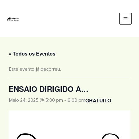
Skip
to
content
Mai
Men
« Todos os Eventos
Este evento já decorreu.
ENSAIO DIRIGIDO A…
GRATUITO
Maio 24, 2025 @ 5:00 pm
-
6:00 pm