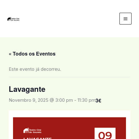
Skip
to
content
Mai
Men
« Todos os Eventos
Este evento já decorreu.
Lavagante
3€
Novembro 9, 2025 @ 3:00 pm
-
11:30 pm