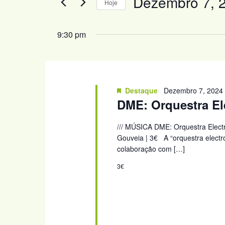
Dezembro 7, 
Hoje
2024
visualização
Procure
Selecione
de
por
a
9:30 pm
Eventos
Eventos
data.
com
palavra-
chave.
Destaque
Dezembro 7, 2024
DME: Orquestra El
/// MÚSICA DME: Orquestra Electr
Gouveia | 3€ A “orquestra electr
colaboração com […]
3€