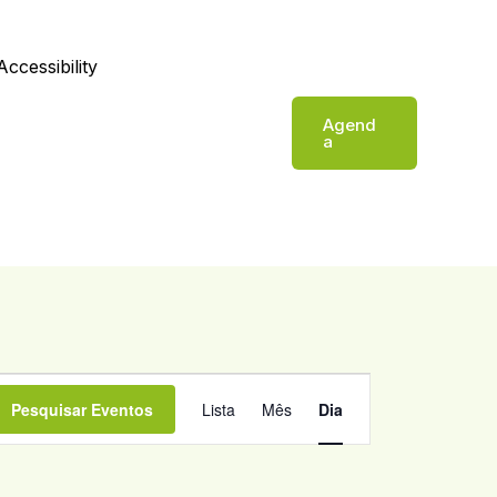
Accessibility
Agend
a
Navegação
Pesquisar Eventos
Lista
Mês
Dia
de
visualização
de