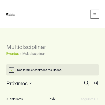
Skip
to
content
Mai
Men
Multidisciplinar
Eventos
Multidisciplinar
Eventos
Não foram encontrados resultados.
Aviso
Próximos
Navegação
Nave
Pesquisar
Lista
de
de
Selecione
pesquisa
visual
a
Eventos
Hoje
seguintes
Eventos
anteriores
e
de
data.