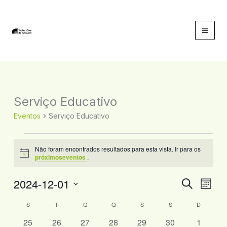
Skip
to
content
Mai
Men
Serviço Educativo
Eventos
Serviço Educativo
Eventos
Não foram encontrados resultados para esta vista. Ir para os
Aviso
próximoseventos
.
2024-12-01
Navegação
Nave
Pesquisar
Mês
de
de
Selecione
S
SEGUNDA-FEIRA
T
TERÇA-FEIRA
Q
QUARTA-FEIRA
Q
QUINTA-FEIRA
S
SEXTA-FEIRA
S
SÁBADO
D
DOMING
Calendário
pesquisa
visual
a
de
e
de
0
0
0
0
0
0
0
25
26
27
28
29
30
1
data.